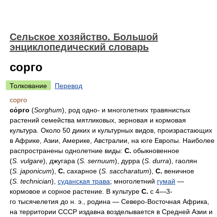
Сельское хозяйство. Большой
энциклопедический словарь
сорго
Толкование
Перевод
сорго
со́рго
(
Sorghum
), род одно- и многолетних травянистых
растений семейства мятликовых, зерновая и кормовая
культура. Около 50 диких и культурных видов, произрастающих
в Африке, Азии, Америке, Австралии, на юге Европы. Наиболее
распространены однолетние виды:
С.
обыкновенное
(
S. vulgare
), джугара (
S. sernuum
), дурра (
S. durra
), гаолян
(
S. japonicum
),
С.
сахарное (
S. saccharatum
),
С.
веничное
(
S. technician
),
суданская трава
; многолетний
гумай
—
кормовое и сорное растение. В культуре
С.
с 4—3-
го тысячелетия до н. э., родина — Северо-Восточная Африка,
на территории СССР издавна возделывается в Средней Азии и