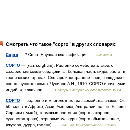
Смотреть что такое "сорго" в других словарях:
Сорго
— ? Сорго Научная классификация …
Википедия
СОРГО
— (лат. sorghum). Растение семейства злаков, с
сахаристым соком сердцевины, большая часть видов растет в
тропических странах. Словарь иностранных слов, вошедших в
состав русского языка. Чудинов А.Н., 1910. СОРГО иначе гуми,
индийское злачное… …
Словарь иностранных слов русского языка
СОРГО
— род одно и многолетних трав семейства злаков. Ок.
50 видов, в Африке, Азии, Америке, Австралии, на юге Европы.
Сорняки (гумай), кормовые растения (сорго сахарное,
суданская трава), зерновые культуры (сорго обыкновенное,
джугара, дурра, гаолян) …
Большой Энциклопедический словарь