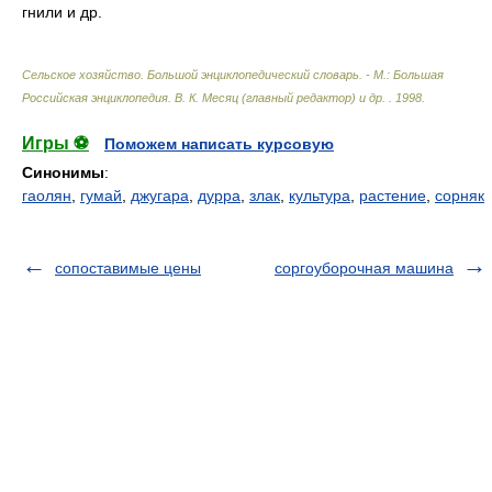
гнили и др.
Сельское хозяйство. Большой энциклопедический словарь. - М.: Большая
Российская энциклопедия
.
В. К. Месяц (главный редактор) и др.
.
1998
.
Игры ⚽
Поможем написать курсовую
Синонимы
:
гаолян
,
гумай
,
джугара
,
дурра
,
злак
,
культура
,
растение
,
сорняк
сопоставимые цены
соргоуборочная машина