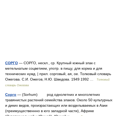
СОРГО
— СОРГО, нескл., ср. Крупный южный злак с
метельчатым соцветием, употр. в пищу, для корма и для
технических нужд. | прил. сорговый, ая, ое. Толковый словарь
Ожегова. С.И. Ожегов, Н.Ю. Шведова. 1949 1992 …
Толковый
словарь Ожегова
Сорго
— (Sorhum) род однолетних и многолетних
травянистых растений семейства злаков. Около 50 культурных
и диких видов, произрастающих или возделываемых в Азии
(преимущественнно в юго западной части), Африке