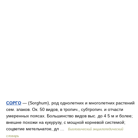
СОРГО
— (Sorghum), род однолетних и многолетних растений
сем. злаков. Ок. 50 видов, в тропич., субтропич. и отчасти
умеренных поясах. Большинство видов выс. до 4 5 м и более;
внешне похожи на кукурузу, с мощной корневой системой;
соцветие метельчатое, дл …
Биологический энциклопедический
словарь