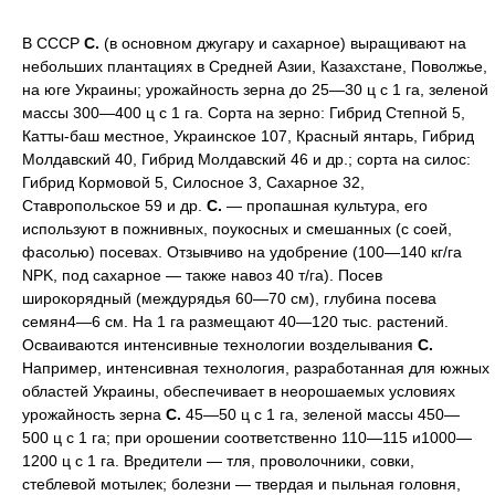
В СССР
С.
(в основном джугару и сахарное) выращивают на
небольших плантациях в Средней Азии, Казахстане, Поволжье,
на юге Украины; урожайность зерна до 25—30 ц с 1 га, зеленой
массы 300—400 ц с 1 га. Сорта на зерно: Гибрид Степной 5,
Катты-баш местное, Украинское 107, Красный янтарь, Гибрид
Молдавский 40, Гибрид Молдавский 46 и др.; сорта на силос:
Гибрид Кормовой 5, Силосное 3, Сахарное 32,
Ставропольское 59 и др.
С.
— пропашная культура, его
используют в пожнивных, поукосных и смешанных (с соей,
фасолью) посевах. Отзывчиво на удобрение (100—140 кг/га
NPK, под сахарное — также навоз 40 т/га). Посев
широкорядный (междурядья 60—70 см), глубина посева
семян4—6 см. На 1 га размещают 40—120 тыс. растений.
Осваиваются интенсивные технологии возделывания
С.
Например, интенсивная технология, разработанная для южных
областей Украины, обеспечивает в неорошаемых условиях
урожайность зерна
С.
45—50 ц с 1 га, зеленой массы 450—
500 ц с 1 га; при орошении соответственно 110—115 и1000—
1200 ц с 1 га. Вредители — тля, проволочники, совки,
стеблевой мотылек; болезни — твердая и пыльная головня,