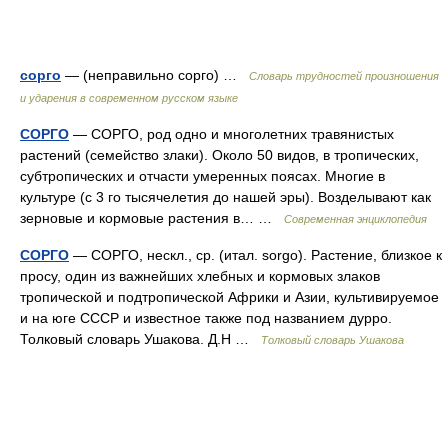
сорго
— (неправильно сорго) …
Словарь трудностей произношения
и ударения в современном русском языке
СОРГО
— СОРГО, род одно и многолетних травянистых
растений (семейство злаки). Около 50 видов, в тропических,
субтропических и отчасти умеренных поясах. Многие в
культуре (с 3 го тысячелетия до нашей эры). Возделывают как
зерновые и кормовые растения в… …
Современная энциклопедия
СОРГО
— СОРГО, нескл., ср. (итал. sorgo). Растение, близкое к
просу, один из важнейших хлебных и кормовых злаков
тропической и подтропической Африки и Азии, культивируемое
и на юге СССР и известное также под названием дурро.
Толковый словарь Ушакова. Д.Н …
Толковый словарь Ушакова