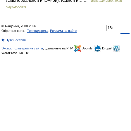
(Экваториальной и Южной), Южной и… …
Большая советская
энциклопедия
© Академик, 2000-2026
18+
Обратная связь:
Техподдержка
,
Реклама на сайте
👣 Путешествия
Экспорт словарей на сайты
, сделанные на PHP,
Joomla,
Drupal,
WordPress, MODx.